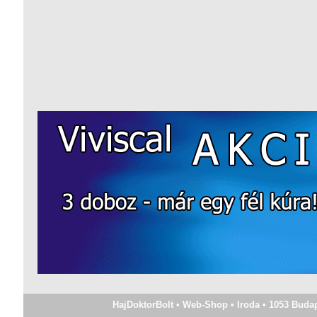
HajDoktorBolt • Web-Shop • Iroda • 1053 Budapes