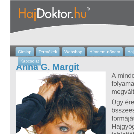
Címlap
Termékek
Webshop
Hímnem-nőnem
Haj
Kapcsolat
Anna G. Margit
A mind
folyama
megvált
Úgy ére
összeese
formáját
Hajgyóg