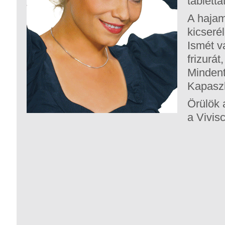
tablettá
A hajam
kicserél
Ismét va
frizurát
Mindent
Kapaszk
Örülök 
a Vivisc