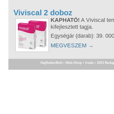
Viviscal 2 doboz
KAPHATÓ!
A Viviscal te
kifejlesztett tagja.
Egységár (darab): 39. 000
MEGVESZEM
→
HajDoktorBolt • Web-Shop • Iroda • 1053 Budapes