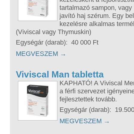
tartalmazó sampon, vagy 
javító haj szérum. Egy be
kezelésre alkalmas termé
(Viviscal vagy Thymuskin)
Egységár (darab): 40 000 Ft
MEGVESZEM
→
Viviscal Man tabletta
KAPHATÓ! A Viviscal Men
a férfi szervezet igényei
fejlesztettek tovább.
Egységár (darab): 19.500
MEGVESZEM
→