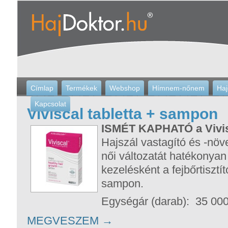
Címlap
Termékek
Webshop
Hímnem-nőnem
Haj
Kapcsolat
Viviscal tabletta + sampon
ISMÉT KAPHATÓ a Vivi
Hajszál vastagító és -növe
női változatát hatékonyan 
kezelésként a fejbőrtisztí
sampon.
Egységár (darab): 35 000
MEGVESZEM
→