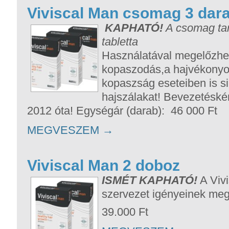
Viviscal Man csomag 3 dar
KAPHATÓ!
A csomag tar
tabletta
Használatával megelőzhető
kopaszodás,a hajvékonyodá
kopaszság eseteiben is sike
hajszálakat! Bevezetéské
2012 óta! Egységár (darab): 46 000 Ft
MEGVESZEM
→
Viviscal Man 2 doboz
ISMÉT KAPHATÓ!
A Vivi
szervezet igényeinek megf
39.000 Ft