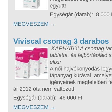
együtt!
Egységár (darab): 8 000 
MEGVESZEM
→
Viviscal csomag 3 darabos
KAPHATÓ! A csomag tarta
tabletta, és fejbőrtápláló
elixír
A női hajvékonyodás legy
tápanyag kúrával, amelyet
igényeinek megfelelően fe
ár 2012 óta nem változott.
Egységár (darab): 46 000 Ft
MEGVESZEM
→