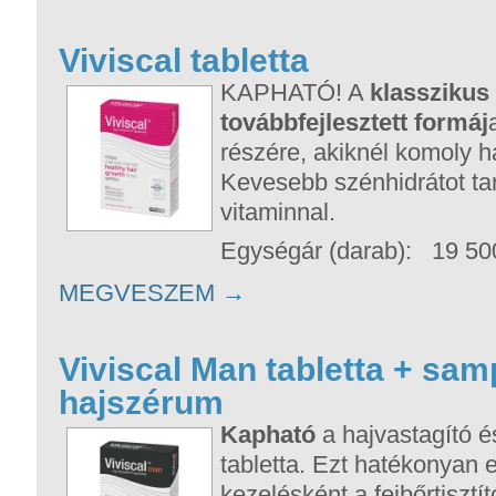
Viviscal tabletta
KAPHATÓ! A
klasszikus 
továbbfejlesztett formáj
részére, akiknél komoly ha
Kevesebb szénhidrátot ta
vitaminnal.
Egységár (darab): 19 50
MEGVESZEM
→
Viviscal Man tabletta + sa
hajszérum
Kapható
a hajvastagító 
tabletta. Ezt hatékonyan e
kezelésként a fejbőrtiszt