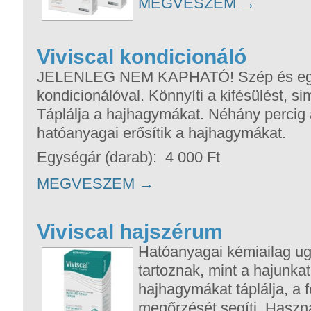
MEGVESZEM
→
Viviscal kondicionáló
JELENLEG NEM KAPHATÓ! Szép és egés
kondicionálóval. Könnyíti a kifésülést, sim
Táplálja a hajhagymákat. Néhány percig 
hatóanyagai erősítik a hajhagymákat.
Egységár (darab): 4 000 Ft
MEGVESZEM
→
Viviscal hajszérum
Hatóanyagai kémiailag u
tartoznak, mint a hajunkat 
hajhagymákat táplálja, a
megőrzését segíti. Használ