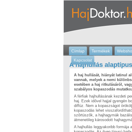
Címlap
Termékek
Websh
Kapcsolat
A hajhullás alaptípus
A haj hullását, hiányát latinul 
vannak, melyek a nemi különbsé
esetében a haj ritkulásáról, vagy
szabályos kopaszodás mutatkozi
A férfiak hajhullásának kezdeti pe
haj. Ezek idővel hajjal gyengén bo
diffúz. Nem a kopaszságot örököl
kopaszodás lehet visszafordítható (
szőrtüszők, a hajhagymák bazális 
átmenetileg károsodott hajhagymá
A hajhullás leggyakoribb formája 
kopaszodás. Az ilyen típusú hajhu