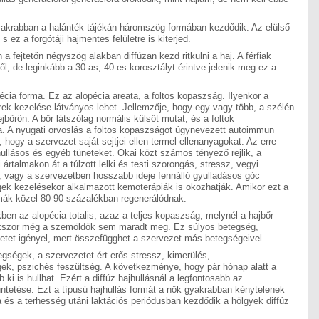
akrabban a halánték tájékán háromszög formában kezdődik. Az elülső
s ez a forgótáji hajmentes felületre is kiterjed.
 fejtetőn négyszög alakban diffúzan kezd ritkulni a haj. A férfiak
l, de leginkább a 30-as, 40-es korosztályt érintve jelenik meg ez a
pécia forma. Ez az alopécia areata, a foltos kopaszság. Ilyenkor a
ek kezelése látványos lehet. Jellemzője, hogy egy vagy több, a szélén
ejbőrön. A bőr látszólag normális külsőt mutat, és a foltok
. A nyugati orvoslás a foltos kopaszságot úgynevezett autoimmun
, hogy a szervezet saját sejtjei ellen termel ellenanyagokat. Az erre
ullásos és egyéb tüneteket. Okai közt számos tényező rejlik, a
 ártalmakon át a túlzott lelki és testi szorongás, stressz, vegyi
 vagy a szervezetben hosszabb ideje fennálló gyulladásos góc
ek kezelésekor alkalmazott kemoterápiák is okozhatják. Amikor ezt a
mák közel 80-90 százalékban regenerálódnak.
kben az alopécia totalis, azaz a teljes kopaszság, melynél a hajbőr
 sokszor még a szemöldök sem maradt meg. Ez súlyos betegség,
letet igényel, mert összefügghet a szervezet más betegségeivel.
tegségek, a szervezetet ért erős stressz, kimerülés,
ek, pszichés feszültség. A következménye, hogy pár hónap alatt a
 ki is hullhat. Ezért a diffúz hajhullásnál a legfontosabb az
etése. Ezt a típusú hajhullás formát a nők gyakrabban kénytelenek
és a terhesség utáni laktációs periódusban kezdődik a hölgyek diffúz