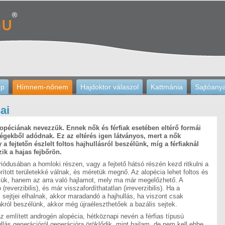
op
Hímnem-nőnem
Hajdoktor válaszol
Kattmánia
Sajtóany
ai
alopéciának nevezzük. Ennek nők és férfiak esetében eltérő formái
gekből adódnak. Ez az eltérés igen látványos, mert a nők
 a fejtetőn észlelt foltos hajhullásról beszélünk, míg a férfiaknál
k a hajas fejbőrön.
riódusában a homloki részen, vagy a fejtető hátsó részén kezd ritkulni a
rított területekké válnak, és méretük megnő. Az alopécia lehet foltos és
jük, hanem az arra való hajlamot, mely ma már megelőzhető. A
reverzibilis), és már visszafordíthatatlan (irreverzibilis). Ha a
sejtjei elhalnak, akkor maradandó a hajhullás, ha viszont csak
król beszélünk, akkor még újraéleszthetőek a bazális sejtek.
az említett androgén alopécia, hétköznapi nevén a férfias típusú
llás generációról generációra öröklődik, mint hajlam, de nem kell ebbe