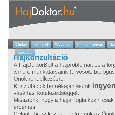
Címlap
Termékek
Webshop
Hímnem-nőnem
Haj
Kapcsolat
Hajkonzultáció
A HajDoktorBolt a hajproblémáit és a fo
ismerő munkatársaink (orvosok, biológus
Önök rendelkezésre.
ingye
Konzultációk termékajánlásunk
vásárlási kötelezettséggel.
Missziónk, hogy a hajjal foglalkozni csak
érdemes.
Célunk, hogy közösen felmérjük az Önök á