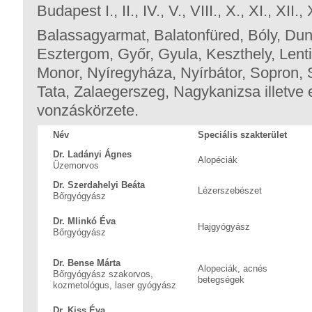
Budapest I., II., IV., V., VIII., X., XI., XII.,
Balassagyarmat, Balatonfüred, Bóly, Dun
Esztergom, Győr, Gyula, Keszthely, Lenti
Monor, Nyíregyháza, Nyírbátor, Sopron,
Tata, Zalaegerszeg, Nagykanizsa illetve 
vonzáskörzete.
Név
Speciális szakterület
Dr. Ladányi Ágnes
Alopéciák
Üzemorvos
Dr. Szerdahelyi Beáta
Lézerszebészet
Bőrgyógyász
Dr. Mlinkó Éva
Hajgyógyász
Bőrgyógyász
Dr. Bense Márta
Alopeciák, acnés
Bőrgyógyász szakorvos,
betegségek
kozmetológus, laser gyógyász
Dr. Kiss Éva