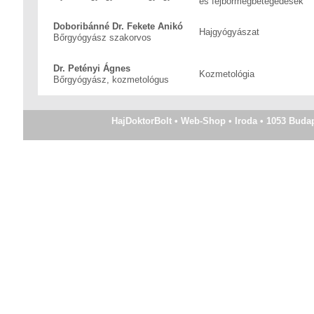
és fejbőrmegbetegedések
Doboribánné Dr. Fekete Anikó
Hajgyógyászat
Bőrgyógyász szakorvos
Dr. Petényi Ágnes
Kozmetológia
Bőrgyógyász, kozmetológus
HajDoktorBolt • Web-Shop • Iroda • 1053 Budapes