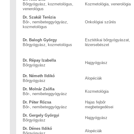
Bőrgyógyász, kozmetológus,
Kozmetológia, venerológia
venerológus
Dr. Szakál Terézia
Bőr-, nemibeteggyógyász,
Onkológiai szűrés
kozmetológus
Dr. Balogh György
Esztétikai bőrgyógyászat,
Bőrgyógyász, kozmetológus
lézersebészet
Dr. Répay Izabella
Hajgyógyász
Bőrgyógyász
Dr. Németh Ildikó
Alopéciák
Bőrgyógyász
Dr. Molnár Zsófia
Kozmetológia
Bőr-, nemibeteggyógyász
Dr. Péter Rózsa
Hajas fejbőr
Bőr-, nemibeteggyógyász
megbetegedései
Dr. Gergely Györgyi
Hajgyógyász
Bőrgyógyász
Dr. Dénes Ildikó
Alopéciák
Bőrgyógyász