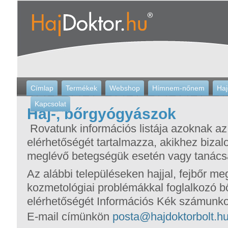
Címlap
Termékek
Webshop
Hímnem-nőnem
Haj
Kapcsolat
Haj-, bőrgyógyászok
Rovatunk információs listája azoknak az
elérhetőségét tartalmazza, akikhez biza
meglévő betegségük esetén vagy tanács
Az alábbi településeken hajjal, fejbőr m
kozmetológiai problémákkal foglalkozó b
elérhetőségét Információs Kék számunko
E-mail címünkön
posta@hajdoktorbolt.h