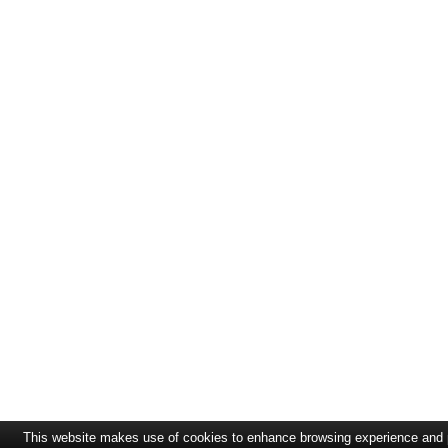
This website makes use of cookies to enhance browsing experience and pr