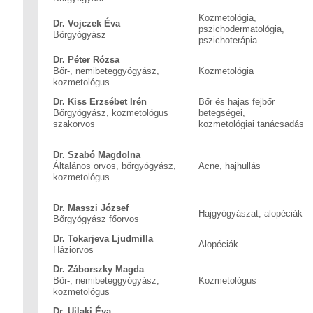
Kozmetológia,
Dr. Vojczek Éva
pszichodermatológia,
Bőrgyógyász
pszichoterápia
Dr. Péter Rózsa
Bőr-, nemibeteggyógyász,
Kozmetológia
kozmetológus
Dr. Kiss Erzsébet Irén
Bőr és hajas fejbőr
Bőrgyógyász, kozmetológus
betegségei,
szakorvos
kozmetológiai tanácsadás
Dr. Szabó Magdolna
Általános orvos, bőrgyógyász,
Acne, hajhullás
kozmetológus
Dr. Masszi József
Hajgyógyászat, alopéciák
Bőrgyógyász főorvos
Dr. Tokarjeva Ljudmilla
Alopéciák
Háziorvos
Dr. Záborszky Magda
Bőr-, nemibeteggyógyász,
Kozmetológus
kozmetológus
Dr. Ujlaki Éva