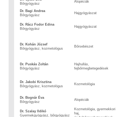
Alopéciák
Bőrgyógyász
Dr. Bagi Andrea
Hajgyógyászat
Bőrgyógyász
Dr. Rácz Fodor Edina
Hajgyógyászat
Bőrgyógyász
Dr. Kohán József
Bőrsebészet
Bőrgyógyász, kozmetológus
Dr. Puskás Zoltán
Hajhullás,
Bőrgyógyász
fejbőrmegbetegedések
Dr. Jakobi Krisztina
Kozmetológia
Bőrgyógyász, kozmetológus
Dr. Bognár Éva
Alopéciák
Bőrgyógyász
Kozmetológia, gyermekkori
Dr. Szalay Ildikó
haj,
Gyermekgyógyász, bőrgyógyász