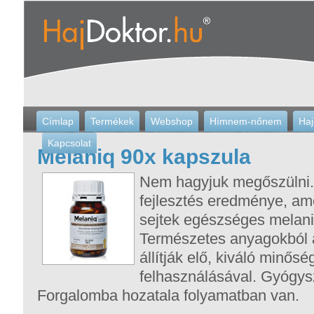
Címlap
Termékek
Webshop
Hímnem-nőnem
Haj
Kapcsolat
Melaniq 90x kapszula
Nem hagyjuk megőszüln
fejlesztés eredménye, ame
sejtek egészséges melani
Természetes anyagokból 
állítják elő, kiváló minős
felhasználásával. Gyógys
Forgalomba hozatala folyamatban van.