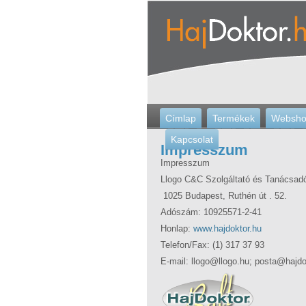
Címlap
Termékek
Websh
Kapcsolat
Impresszum
Impresszum
Llogo C&C Szolgáltató és Tanácsadó
1025 Budapest, Ruthén út . 52.
Adószám: 10925571-2-41
Honlap:
www.hajdoktor.hu
Telefon/Fax: (1) 317 37 93
E-mail: llogo@llogo.hu; posta@hajdo