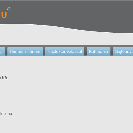
op
Hímnem-nőnem
Hajdoktor válaszol
Kattmánia
Sajtóany
 Kft.
ktor.hu