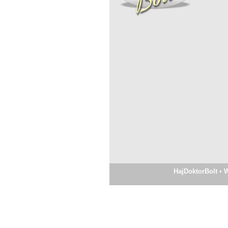
HajDoktorBolt • W