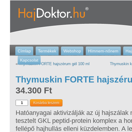
Címlap
Termékek
Webshop
Hímnem-nőnem
Haj
Kapcsolat
«
Thymuskin FORTE hajszérum gél 100 ml
Thymuskin ki
Thymuskin FORTE hajszéru
34.300 Ft
Hatóanyagai aktivizálják az új hajszálak
tesztelt GKL peptid-protein komplex a ho
fellépő hajhullás elleni küzdelemben. A