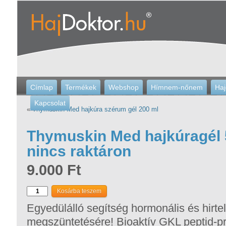
Címlap
Termékek
Webshop
Hímnem-nőnem
Haj
Kapcsolat
«
Thymuskin Med hajkúra szérum gél 200 ml
Thymuskin Med hajkúragél 5
nincs raktáron
9.000 Ft
Egyedülálló segítség hormonális és hirtel
megszüntetésére! Bioaktív GKL peptid-p