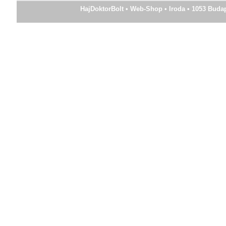
HajDoktorBolt • Web-Shop • Iroda • 1053 Budapes