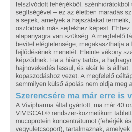
felszívódott fehérjékből, szénhidrátokból 
segítségével – ez az életben maradás sz
a sejtek, amelyek a hajszálakat termelik
osztódnak más sejtekhez képest. Ehhez
alapanyagra van szükség. A megfelelő t
bevitel elégtelensége, megakaszthatja a
fejlődésének menetét. Eleinte vékony szá
képződnek. Ha a hiány tartós, a hajhagy
hajnövekedés lassul, és akár le is állhat,
kopaszodáshoz vezet. A megfelelő céltápl
semmilyen külső ápolás nem oldja meg a
Szerencsére ma már erre is 
A Vivipharma által gyártott, ma már 40 o
VIVISCAL® rendszer-kozmetikum tablett
mucoprotein koncentrátumot (fehérjék és s
vegyületcsoport), tartalmaznak, amelyek