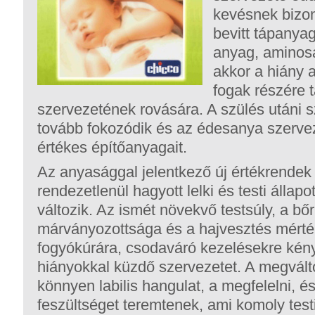
kevésnek bizon
bevitt tápanya
anyag, aminosav
akkor a hiány a
fogak részére t
szervezetének rovására. A szülés utáni s
tovább fokozódik és az édesanya szerveze
értékes építőanyagait.
Az anyasággal jelentkező új értékrendek 
rendezetlenül hagyott lelki és testi állap
változik. Az ismét növekvő testsúly, a 
márványozottsága és a hajvesztés mérté
fogyókúrára, csodaváró kezelésekre kény
hiányokkal küzdő szervezetet. A megválto
könnyen labilis hangulat, a megfelelni, é
feszültséget teremtenek, ami komoly testi