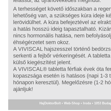
lelassul, az újranövekedés megindul.
A terhességet követő időszakban a rege
lehetőség van, a szükséges kúra ideje k
lerövidülhet. A kúra befejeztével az elra
a hatás hosszú ideig tapasztalható. Kizá
nincs hormonális hatása, nem befolyásolj
éhségérzetet sem okoz.
A VIVISCAL hajszesszel történő bedörzs
serkenti a fejbőr vérkeringését. A tablett
külső kiegészítést jelent.
A VIVISCAL® tabletta férfiak évek óta fe
kopaszsága esetén is hatásos (napi 1-3 ta
hónapon keresztül). Megelőzésre (1-2 h
ajánljuk!
HajDoktorBolt • Web-Shop • Iroda • 1053 Budapes