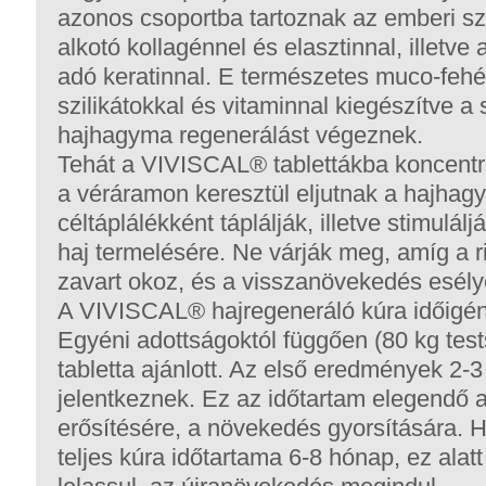
azonos csoportba tartoznak az emberi sz
alkotó kollagénnel és elasztinnal, illetve
adó keratinnal. E természetes muco-fehér
szilikátokkal és vitaminnal kiegészítve a
hajhagyma regenerálást végeznek.
Tehát a VIVISCAL® tablettákba koncentr
a véráramon keresztül eljutnak a hajhagy
céltáplálékként táplálják, illetve stimulál
haj termelésére. Ne várják meg, amíg a ri
zavart okoz, és a visszanövekedés esélye
A VIVISCAL® hajregeneráló kúra időigény
Egyéni adottságoktól függően (80 kg test
tabletta ajánlott. Az első eredmények 2-
jelentkeznek. Ez az időtartam elegendő 
erősítésére, a növekedés gyorsítására. 
teljes kúra időtartama 6-8 hónap, ez alat