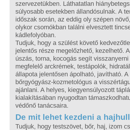
szervezetükben. Láthatatlan hiánybetegs
súlyosabb esetekben állandósulnak. A te
időszak során, az eddig oly szépen növő,
olykor csomókban találni elvesztett tincs
kádlefolyóban.
Tudjuk, hogy a szülést követő kedvezőtlen
jelentős része megelőzhető, kezelhető. 
úszás, torna, kocogás segít visszanyerni
megfelelő arckrémek, testápolók, hidratá
állapota jelentősen ápolható, javítható. A
bőrgyógyász-kozmetológus a visszértágul
ajánlani. A helyes, kiegyensúlyozott táp
kialakításában nyugodtan támaszkodhat
védőnő tanácsaira.
De mit lehet kezdeni a hajhul
Tudjuk, hogy testszövet, bőr, haj, izom c