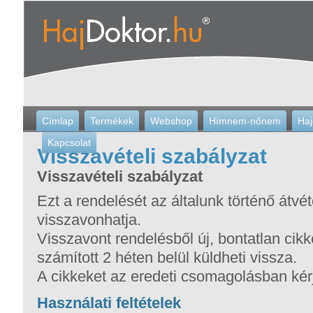
Címlap
Termékek
Webshop
Hímnem-nőnem
Haj
Kapcsolat
Visszavételi szabályzat
Visszavételi szabályzat
Ezt a rendelését az általunk történő átvét
visszavonhatja.
Visszavont rendelésből új, bontatlan cikke
számított 2 héten belül küldheti vissza.
A cikkeket az eredeti csomagolásban kérj
Használati feltételek