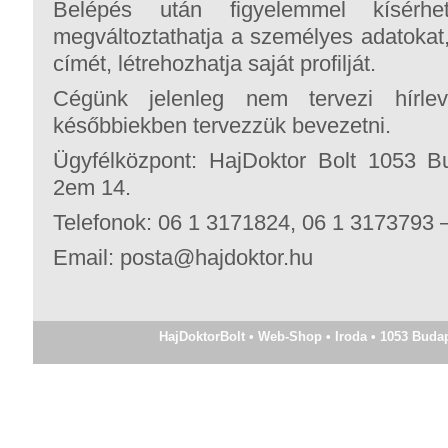
Belépés után figyelemmel kísérheti
megváltoztathatja a személyes adatokat,
címét, létrehozhatja saját profilját.
Cégünk jelenleg nem tervezi hírlev
későbbiekben tervezzük bevezetni.
Ügyfélközpont: HajDoktor Bolt 1053 B
2em 14.
Telefonok: 06 1 3171824, 06 1 3173793
Email: posta@hajdoktor.hu
HajDoktorBolt • Web-Shop • Iroda • 1053 Budapes