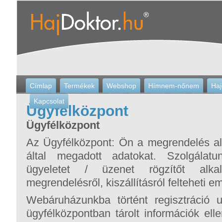
Címlap
Termékek
Webshop
Hímnem-nőnem
Haj
Kapcsolat
Ügyfélközpont
Ügyfélközpont
Az Ügyfélközpont: Ön a megrendelés al
által megadott adatokat. Szolgálatu
ügyeletet / üzenet rögzítőt alka
megrendelésről, kiszállításról felteheti em
Webáruházunkba történt regisztráció u
ügyfélközpontban tárolt információk elle